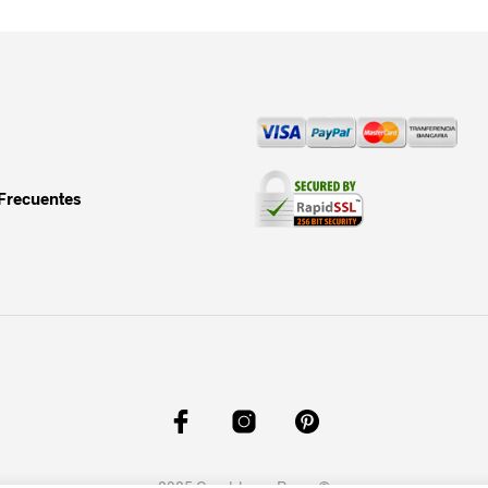
Frecuentes
2025
Casablanca Reus
. ©