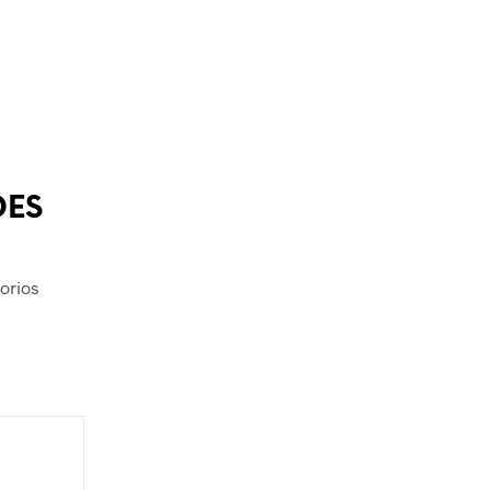
DES
orios