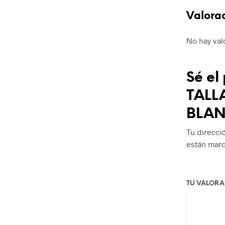
Valora
No hay val
Sé el
TALL
BLAN
Tu direcci
están mar
TU VALOR