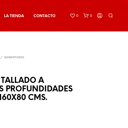
0
0
LA TIENDA
CONTACTO
/
DORMITORIO
 TALLADO A
N
AS PROFUNDIDADES
O
H
160X80 CMS.
A
Y
P
R
O
D