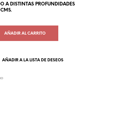
DO A DISTINTAS PROFUNDIDADES
U
 CMS.
C
T
O
S
AÑADIR AL CARRITO
E
N
E
L
C
AÑADIR A LA LISTA DE DESEOS
A
R
R
IO
I
T
O
.