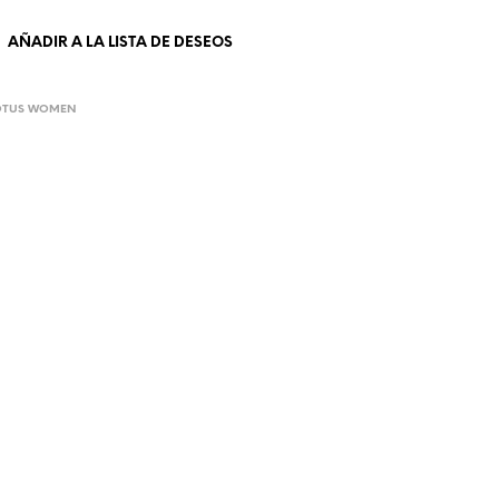
U
C
AÑADIR A LA LISTA DE DESEOS
T
O
S
LOTUS WOMEN
E
N
E
L
C
A
R
R
I
T
O
.