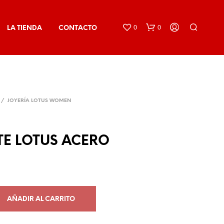
0
0
LA TIENDA
CONTACTO
/
JOYERÍA LOTUS WOMEN
E LOTUS ACERO
N
O
H
A
Y
P
AÑADIR AL CARRITO
R
O
D