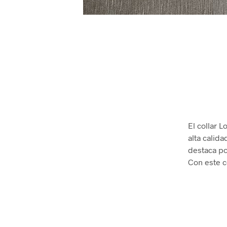
El collar 
alta calida
destaca po
Con este c