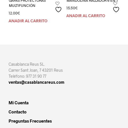
GAFAS PROTECTORAS
MANDOLINA RALLADOR 6 EN 1
MULTIFUNCIÓN
15.50
€
12.00
€
AÑADIR AL CARRITO
AÑADIR AL CARRITO
Casablanca Reus SL.
Carrer Sant Joan, 7 43201 Reus
Teléfono: 977 31 90 77
ventas@casablancareus.com
Mi Cuenta
Contacto
Preguntas Frecuentes