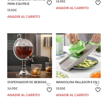
14.95
€
PARA EQUIPAJE
AÑADIR AL CARRITO
15.50
€
AÑADIR AL CARRITO
DISPENSADOR DE BEBIDAS
MANDOLINA RALLADOR 6 EN 1
36.95
€
15.50
€
AÑADIR AL CARRITO
AÑADIR AL CARRITO