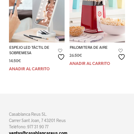
ESPEJO LED TÁCTIL DE
PALOMITERA DE AIRE
SOBREMESA
26.50
€
14.50
€
AÑADIR AL CARRITO
AÑADIR AL CARRITO
Casablanca Reus SL.
Carrer Sant Joan, 7 43201 Reus
Teléfono: 977 31 90 77
ventas@casablancareus.com